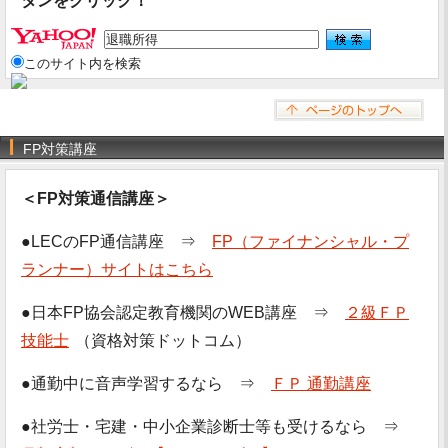
タンをクリック！
このサイト内を検索
FP対策講座
＜FP対策通信講座＞
●LECのFP通信講座 ⇒
FP（ファイナンシャル・プ
ランナー）サイトはこちら
●日本FP協会認定教育機関のWEB講座 ⇒
２級ＦＰ
技能士
（資格対策ドットコム）
●通勤中に音声学習するなら ⇒
ＦＰ 通勤講座
●社労士・宅建・中小企業診断士等も受けるなら ⇒