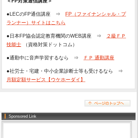
＜FP対策通信講座＞
●LECのFP通信講座 ⇒
FP（ファイナンシャル・プ
ランナー）サイトはこちら
●日本FP協会認定教育機関のWEB講座 ⇒
２級ＦＰ
技能士
（資格対策ドットコム）
●通勤中に音声学習するなら ⇒
ＦＰ 通勤講座
●社労士・宅建・中小企業診断士等も受けるなら ⇒
月額定額サービス【ウケホーダイ】
Sponsored Link