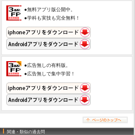
●無料アプリ版公開中。
●学科も実技も完全無料！
●広告無しの有料版。
●広告無しで集中学習！
関連・類似の過去問