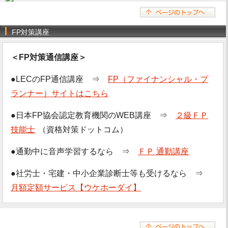
FP対策講座
＜FP対策通信講座＞
●LECのFP通信講座 ⇒
FP（ファイナンシャル・プ
ランナー）サイトはこちら
●日本FP協会認定教育機関のWEB講座 ⇒
２級ＦＰ
技能士
（資格対策ドットコム）
●通勤中に音声学習するなら ⇒
ＦＰ 通勤講座
●社労士・宅建・中小企業診断士等も受けるなら ⇒
月額定額サービス【ウケホーダイ】