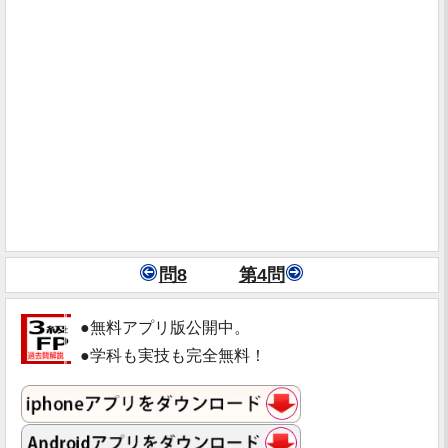
問8
第4問
●無料アプリ版公開中。
●学科も実技も完全無料！