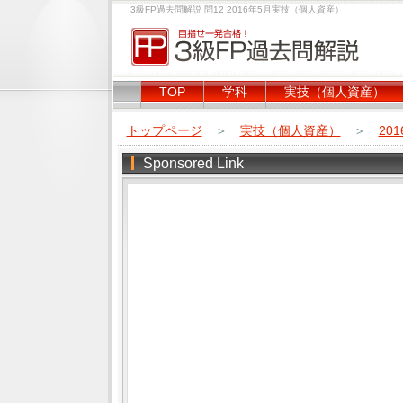
3級FP過去問解説 問12 2016年5月実技（個人資産）
TOP
学科
実技（個人資産）
トップページ
＞
実技（個人資産）
＞
20
Sponsored Link