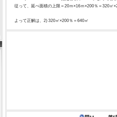
従って、延べ面積の上限＝20ｍ×16ｍ×200％＝320㎡×2
よって正解は、2) 320㎡×200％＝640㎡