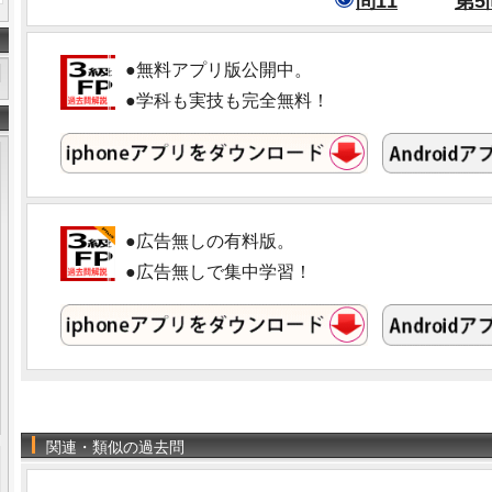
問11
第5
●無料アプリ版公開中。
●学科も実技も完全無料！
●広告無しの有料版。
●広告無しで集中学習！
関連・類似の過去問