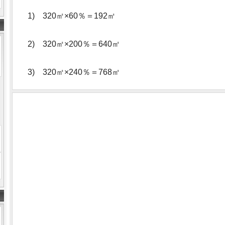
1) 320㎡×60％＝192㎡
2) 320㎡×200％＝640㎡
3) 320㎡×240％＝768㎡