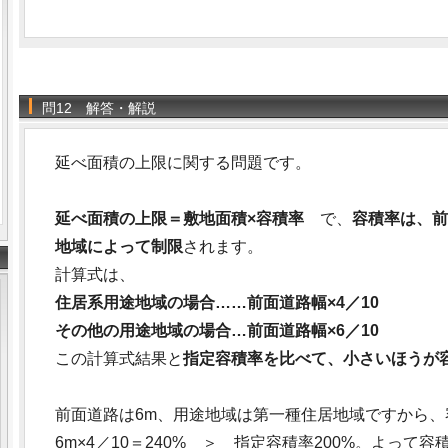
問12 解答・解説
延べ面積の上限に関する問題です。
延べ面積の上限＝敷地面積×容積率
で、
容積率は、前
地域によって制限
されます。
計算式は、
住居系用途地域の場合……前面道路幅×4／10
その他の用途地域の場合…前面道路幅×6／10
この計算式結果と
指定容積率を比べて、小さいほうが
前面道路は6m、用途地域は第一種住居地域ですから、
6m×4／10＝240% ＞ 指定容積率200%。よって容積