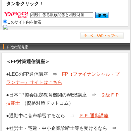
タンをクリック！
このサイト内を検索
FP対策講座
＜FP対策通信講座＞
●LECのFP通信講座 ⇒
FP（ファイナンシャル・プ
ランナー）サイトはこちら
●日本FP協会認定教育機関のWEB講座 ⇒
２級ＦＰ
技能士
（資格対策ドットコム）
●通勤中に音声学習するなら ⇒
ＦＰ 通勤講座
●社労士・宅建・中小企業診断士等も受けるなら ⇒