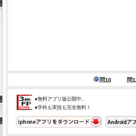
問10
問1
●無料アプリ版公開中。
●学科も実技も完全無料！