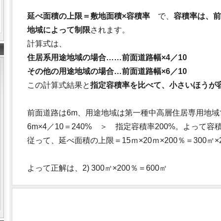
延べ面積の上限＝敷地面積×容積率
で、
容積率は、前
地域によって制限
されます。
計算式は、
住居系用途地域の場合……前面道路幅×4／10
その他の用途地域の場合…前面道路幅×6／10
この計算式結果と
指定容積率を比べて、小さいほうが
前面道路は6m、用途地域は第一種中高層住居専用地域
6m×4／10＝240% ＞ 指定容積率200%。よって容積
従って、延べ面積の上限＝15ｍ×20ｍ×200％＝300㎡×2
よって正解は、2) 300㎡×200％＝600㎡