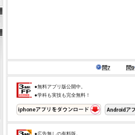
問7
問9
●無料アプリ版公開中。
●学科も実技も完全無料！
●広告無しの有料版。