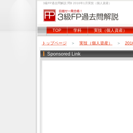
3級FP過去問解説 問8 2016年1月実技（個人資産）
TOP
学科
実技（個人資産）
トップページ
＞
実技（個人資産）
＞
20
Sponsored Link