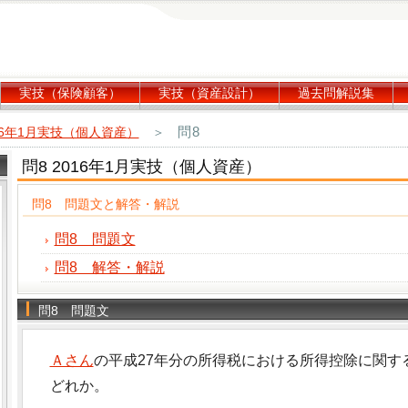
実技（保険顧客）
実技（資産設計）
過去問解説集
問8
16年1月実技（個人資産）
＞
問8 2016年1月実技（個人資産）
問8 問題文と解答・解説
問8 問題文
問8 解答・解説
問8 問題文
Ａさん
の平成27年分の所得税における所得控除に関す
どれか。