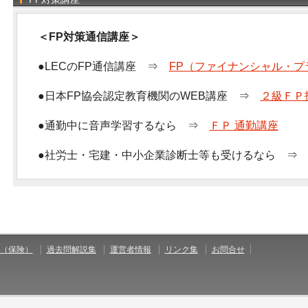
＜FP対策通信講座＞
●LECのFP通信講座 ⇒
FP（ファイナンシャル・プ
●日本FP協会認定教育機関のWEB講座 ⇒
２級ＦＰ
●通勤中に音声学習するなら ⇒
ＦＰ 通勤講座
●社労士・宅建・中小企業診断士等も受けるなら 
（保険）
過去問解説集
運営者情報
リンク集
お問合せ