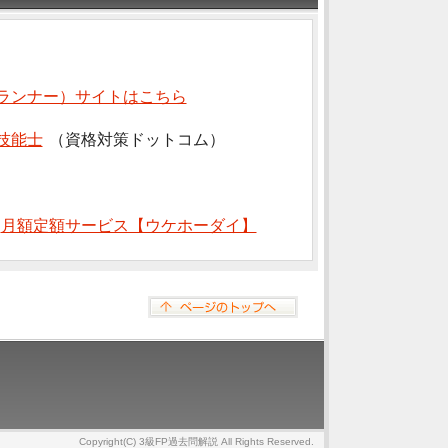
ランナー）サイトはこちら
技能士
（資格対策ドットコム）
⇒
月額定額サービス【ウケホーダイ】
Copyright(C) 3級FP過去問解説 All Rights Reserved.