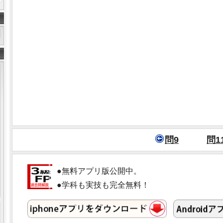
問9
問1
●無料アプリ版公開中。
●学科も実技も完全無料！