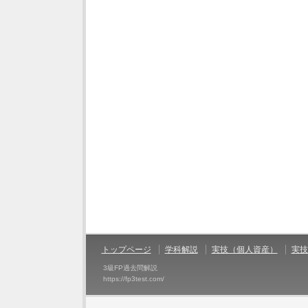
トップページ
学科解説
実技（個人資産）
実技
3級FP過去問解説
https://fp3test.com/