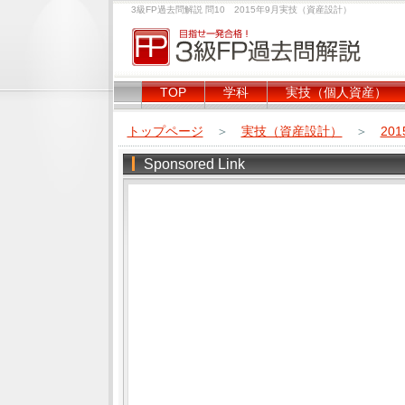
3級FP過去問解説 問10 2015年9月実技（資産設計）
TOP
学科
実技（個人資産）
トップページ
＞
実技（資産設計）
＞
20
Sponsored Link