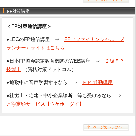
FP対策講座
＜FP対策通信講座＞
●LECのFP通信講座 ⇒
FP（ファイナンシャル・プ
ランナー）サイトはこちら
●日本FP協会認定教育機関のWEB講座 ⇒
２級ＦＰ
技能士
（資格対策ドットコム）
●通勤中に音声学習するなら ⇒
ＦＰ 通勤講座
●社労士・宅建・中小企業診断士等も受けるなら ⇒
月額定額サービス【ウケホーダイ】