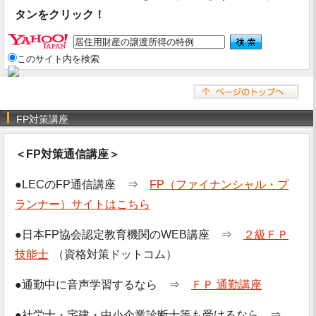
タンをクリック！
このサイト内を検索
FP対策講座
＜FP対策通信講座＞
●LECのFP通信講座 ⇒
FP（ファイナンシャル・プ
ランナー）サイトはこちら
●日本FP協会認定教育機関のWEB講座 ⇒
２級ＦＰ
技能士
（資格対策ドットコム）
●通勤中に音声学習するなら ⇒
ＦＰ 通勤講座
●社労士・宅建・中小企業診断士等も受けるなら ⇒