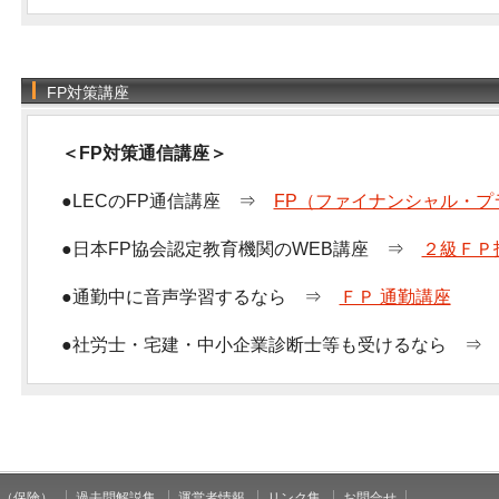
FP対策講座
＜FP対策通信講座＞
●LECのFP通信講座 ⇒
FP（ファイナンシャル・プ
●日本FP協会認定教育機関のWEB講座 ⇒
２級ＦＰ
●通勤中に音声学習するなら ⇒
ＦＰ 通勤講座
●社労士・宅建・中小企業診断士等も受けるなら 
（保険）
過去問解説集
運営者情報
リンク集
お問合せ