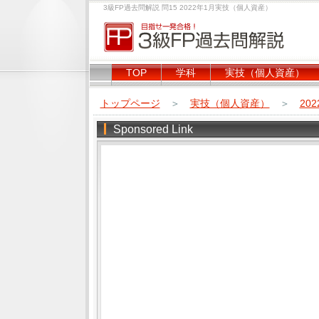
3級FP過去問解説 問15 2022年1月実技（個人資産）
TOP
学科
実技（個人資産）
トップページ
＞
実技（個人資産）
＞
20
Sponsored Link