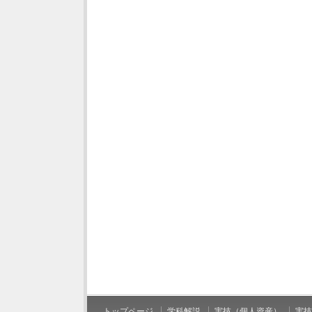
トップページ
学科解説
実技（個人資産）
実技