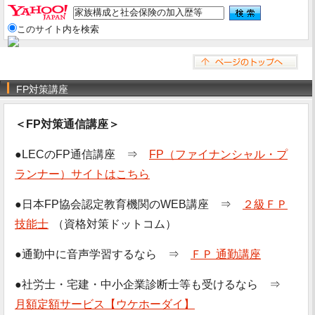
このサイト内を検索
FP対策講座
＜FP対策通信講座＞
●LECのFP通信講座 ⇒
FP（ファイナンシャル・プ
ランナー）サイトはこちら
●日本FP協会認定教育機関のWEB講座 ⇒
２級ＦＰ
技能士
（資格対策ドットコム）
●通勤中に音声学習するなら ⇒
ＦＰ 通勤講座
●社労士・宅建・中小企業診断士等も受けるなら ⇒
月額定額サービス【ウケホーダイ】