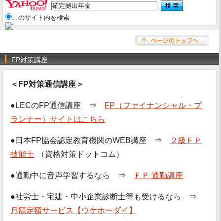
このサイト内を検索
FP対策講座
＜FP対策通信講座＞
●LECのFP通信講座 ⇒
FP（ファイナンシャル・プ
ランナー）サイトはこちら
●日本FP協会認定教育機関のWEB講座 ⇒
２級ＦＰ
技能士
（資格対策ドットコム）
●通勤中に音声学習するなら ⇒
ＦＰ 通勤講座
●社労士・宅建・中小企業診断士等も受けるなら ⇒
月額定額サービス【ウケホーダイ】