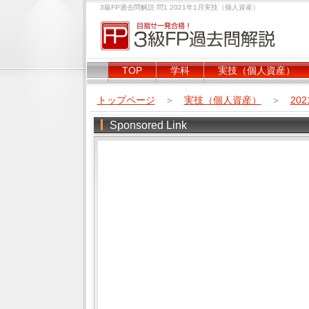
3級FP過去問解説 問1 2021年1月実技（個人資産）
TOP
学科
実技（個人資産）
トップページ
＞
実技（個人資産）
＞
20
Sponsored Link