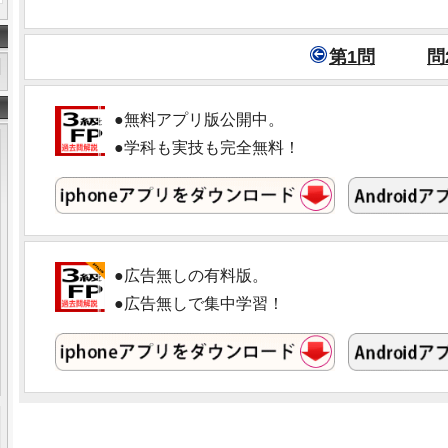
第1問
問
●無料アプリ版公開中。
●学科も実技も完全無料！
●広告無しの有料版。
●広告無しで集中学習！