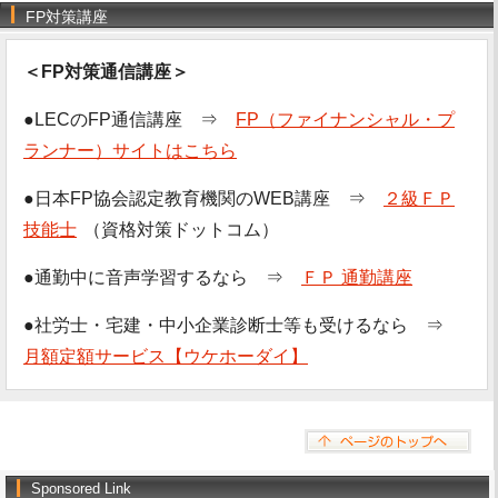
FP対策講座
＜FP対策通信講座＞
●LECのFP通信講座 ⇒
FP（ファイナンシャル・プ
ランナー）サイトはこちら
●日本FP協会認定教育機関のWEB講座 ⇒
２級ＦＰ
技能士
（資格対策ドットコム）
●通勤中に音声学習するなら ⇒
ＦＰ 通勤講座
●社労士・宅建・中小企業診断士等も受けるなら ⇒
月額定額サービス【ウケホーダイ】
Sponsored Link