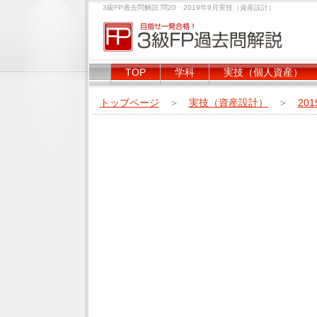
3級FP過去問解説 問20 2019年9月実技（資産設計）
TOP
学科
実技（個人資産）
トップページ
＞
実技（資産設計）
＞
20