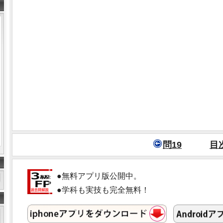
問19
目
●無料アプリ版公開中。
●学科も実技も完全無料！