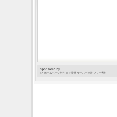
Sponsored by
FX
ホームページ制作
ＨＰ素材
サーバー比較
フリー素材