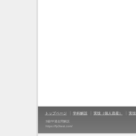
トップページ
学科解説
実技（個人資産）
実技
3級FP過去問解説
https://fp3test.com/