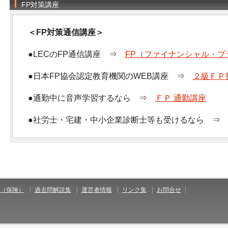
FP対策講座
＜FP対策通信講座＞
●LECのFP通信講座 ⇒
FP（ファイナンシャル・プ
●日本FP協会認定教育機関のWEB講座 ⇒
２級ＦＰ
●通勤中に音声学習するなら ⇒
ＦＰ 通勤講座
●社労士・宅建・中小企業診断士等も受けるなら 
（保険）
過去問解説集
運営者情報
リンク集
お問合せ