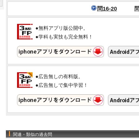
問16-20
問
●無料アプリ版公開中。
●学科も実技も完全無料！
●広告無しの有料版。
●広告無しで集中学習！
関連・類似の過去問