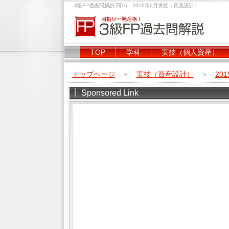
3級FP過去問解説 問16 2019年9月実技（資産設計）
TOP
学科
実技（個人資産）
トップページ
＞
実技（資産設計）
＞
20
Sponsored Link