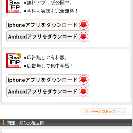
●無料アプリ版公開中。
●学科も実技も完全無料！
●広告無しの有料版。
●広告無しで集中学習！
関連・類似の過去問