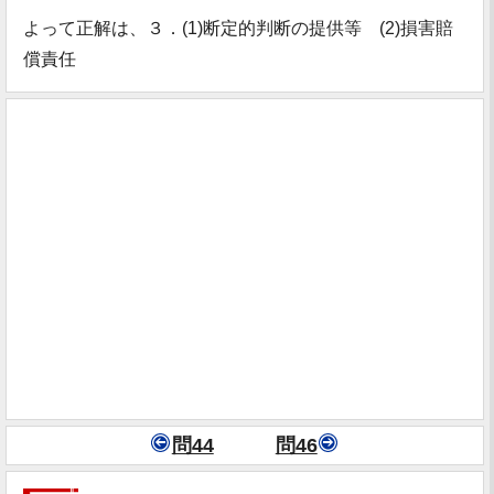
よって正解は、３．(1)断定的判断の提供等 (2)損害賠
償責任
問44
問46