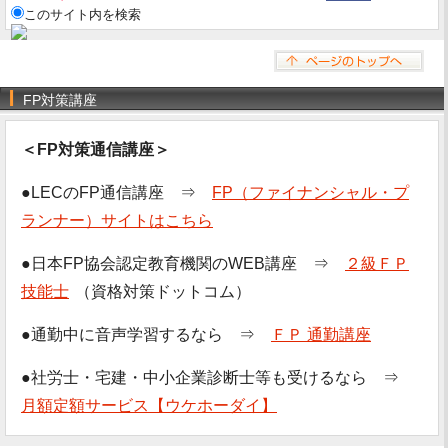
このサイト内を検索
FP対策講座
＜FP対策通信講座＞
●LECのFP通信講座 ⇒
FP（ファイナンシャル・プ
ランナー）サイトはこちら
●日本FP協会認定教育機関のWEB講座 ⇒
２級ＦＰ
技能士
（資格対策ドットコム）
●通勤中に音声学習するなら ⇒
ＦＰ 通勤講座
●社労士・宅建・中小企業診断士等も受けるなら ⇒
月額定額サービス【ウケホーダイ】