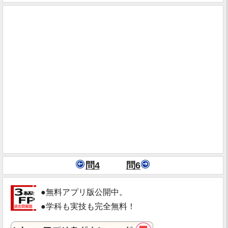
問4
問6
●無料アプリ版公開中。
●学科も実技も完全無料！