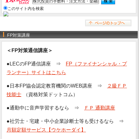
このサイト内を検索
FP対策講座
＜FP対策通信講座＞
●LECのFP通信講座 ⇒
FP（ファイナンシャル・プ
ランナー）サイトはこちら
●日本FP協会認定教育機関のWEB講座 ⇒
２級ＦＰ
技能士
（資格対策ドットコム）
●通勤中に音声学習するなら ⇒
ＦＰ 通勤講座
●社労士・宅建・中小企業診断士等も受けるなら ⇒
月額定額サービス【ウケホーダイ】