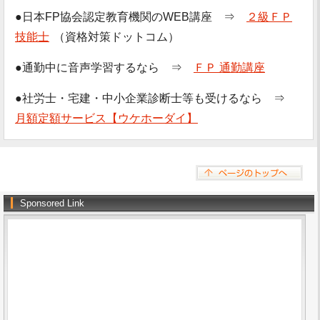
●日本FP協会認定教育機関のWEB講座 ⇒
２級ＦＰ
技能士
（資格対策ドットコム）
●通勤中に音声学習するなら ⇒
ＦＰ 通勤講座
●社労士・宅建・中小企業診断士等も受けるなら ⇒
月額定額サービス【ウケホーダイ】
Sponsored Link