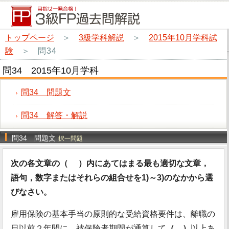
トップページ
＞
3級学科解説
＞
2015年10月学科試
験
＞
問34
問34 2015年10月学科
問34 問題文
問34 解答・解説
問34 問題文
択一問題
次の各文章の（ ）内にあてはまる最も適切な文章，
語句，数字またはそれらの組合せを1)～3)のなかから選
びなさい。
雇用保険の基本手当の原則的な受給資格要件は、離職の
日以前２年間に、被保険者期間が通算して
（ ）
以上あ