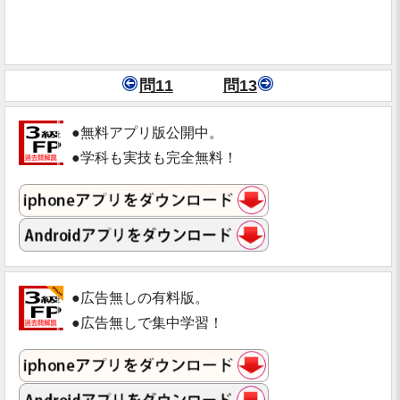
問11
問13
●無料アプリ版公開中。
●学科も実技も完全無料！
●広告無しの有料版。
●広告無しで集中学習！