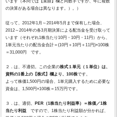
います（本問では【業績】欄と同数字ですが、年に複数
の決算がある場合は異なります。）。）
従って、2012年1月～2014年5月まで保有した場合、
2012～2014年の各3月期決算による配当金を受け取って
います（それぞれ1株当たり10円・10円・11円）から、
1単元当たりの配当金合計＝(10円＋10円＋11円)×100株
＝31,000円 です。
２．は、不適切。この企業の
株式１単元（１単位）は、
資料の1番上の【株式】欄より、100株
です。
よって株価1,500円の場合、1単元購入するために必要な
資金は、1,500円×100株＝15万円です。
３．は、適切。
PER（1株当たり利益率）＝株価／1株
当たり利益
ですので、1株当たり利益額が分かれば、